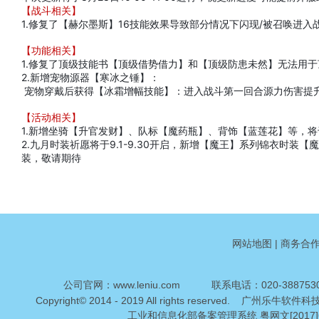
【战斗相关】
1.修复了【赫尔墨斯】16技能效果导致部分情况下闪现/被召唤进
【功能相关】
1.修复了顶级技能书【顶级借势借力】和【顶级防患未然】无法用于
2.新增宠物源器【寒冰之锤】：

 宠物穿戴后获得【冰霜增幅技能】：进入战斗第一回合源力伤害提升
【活动相关】
1.新增坐骑【升官发财】、队标【魔药瓶】、背饰【蓝莲花】等，将
2.九月时装祈愿将于9.1-9.30开启，新增【魔王】系列锦衣时
装，敬请期待
网站地图
|
商务合
公司官网：www.leniu.com
联系电话：020-388753
Copyright© 2014 - 2019 All rights reserved. 
工业和信息化部备案管理系统 粤网文[2017]60